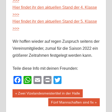
>>>
Hier findet ihr den aktuellen Stand der 4. Klasse
>>>
Hier findet ihr den aktuellen Stand der 5. Klasse
>>>
Wir hoffen wieder auf regen Zuspruch seitens der
Vereinsmitglieder, zumal für die Saison 2022 ein
größerer Zeitrahmen festgelegt werden kann.
Teile diese Info mit deinen Freunden:
Facebook
WhatsApp
Email
Print
Twitter
Beitragsnavigation
Vorheriger
Zwei Vizelandesmeistertitel in der Halle
Beitrag:
Nächster
Fünf Mannschaften sind fix
Beitrag: