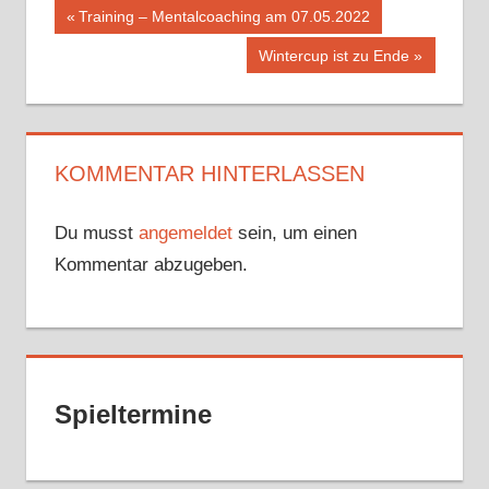
Beitragsnavigation
Vorheriger
Training – Mentalcoaching am 07.05.2022
Beitrag:
Nächster
Wintercup ist zu Ende
Beitrag:
KOMMENTAR HINTERLASSEN
Du musst
angemeldet
sein, um einen
Kommentar abzugeben.
Spieltermine